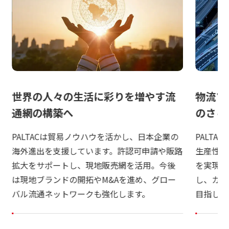
日本語
ENGLISH
簡体中文
繫体中文
世界の人々の生活に彩りを増やす流
物流ソ
通網の構築へ
のさら
PALTACは貿易ノウハウを活かし、日本企業の
PALT
海外進出を支援しています。許認可申請や販路
生産性向
拡大をサポートし、現地販売網を活用。今後
を実現。
は現地ブランドの開拓やM&Aを進め、グロー
し、カテ
バル流通ネットワークも強化します。
目指して