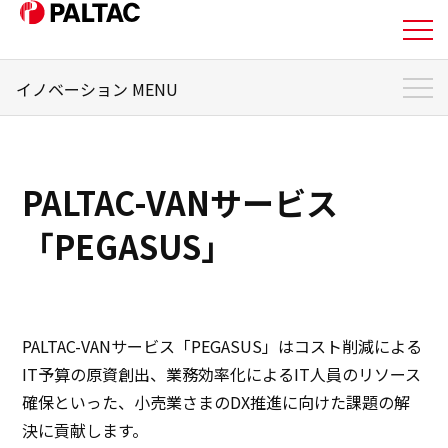
イノベーション MENU
私たちについて
イノベーション トップ
事業内容
小売業販売管理システム「PARS」
PALTAC-VANサービス
小売業販売管理システム「PARS自動発注」
事業内容
「PEGASUS」
PALTAC-VANサービス「PEGASUS」
企業情報
入荷予約システム「SLIM」
デジタル化で作業負担を軽減「自動棚割機能」
企業情報
AI需要予測で食品ロス削減「自動発注サービス」
PALTAC-VANサービス「PEGASUS」はコスト削減による
IT予算の原資創出、業務効率化によるIT⼈員のリソース
次世代型物流システム「SPAID」
IR情報
確保といった、⼩売業さまのDX推進に向けた課題の解
受賞歴・特許一覧
決に貢献します。
IR情報