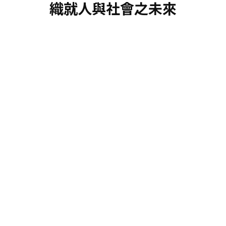
織就人與社會之未來
永續發展
創新
創新
聯絡我們
日本語
ENGLISH
簡体中文
繫体中文