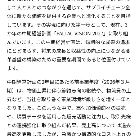
して人と人とのつながりを通じて、サプライチェーン全
体に新たな価値を提供する企業へと進化することを目指
日本語
ENGLISH
簡体中文
繫体中文
しています。その実現に向けた第一歩として、現在、3
か年の中期経営計画「PALTAC VISION 2027」に取り組
んでいます。この中期経営計画は、短期的な成果の追求
にとどまらず、将来の成長と収益性の向上につながる変
革基盤の構築のための重要な期間であると位置付けてい
ます。
中期経営計画の2年目にあたる前事業年度（2026年３月
期）は、物価上昇に伴う節約志向の継続や、物流費の上
昇など、当社を取り巻く事業環境が厳しさを増す一年と
なりました。このような中で、高付加価値商材の拡売
や、購買データを活用した販売活動に注力し、取引先様
との連携強化に取り組んだ結果、売上高については過去
最高を更新しましたが、急激かつ構造的なコスト上昇の