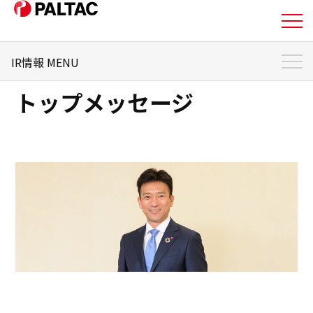
IR情報 MENU
私たちについて
トップメッセージ
IR情報 トップ
事業内容
個人投資家のみなさまへ
事業内容
経営方針
企業情報
株式・株主情報
企業情報
IRライブラリ
IR情報
財務状況
IR情報