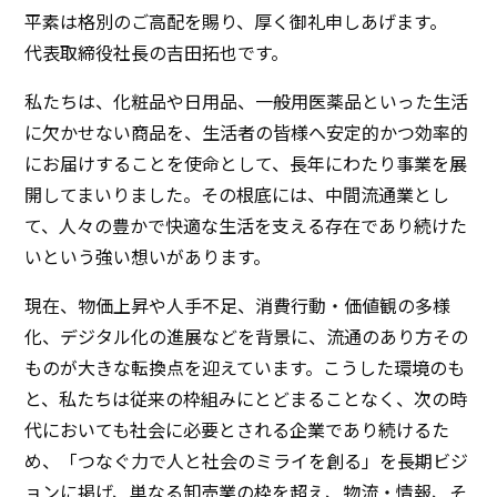
IRカレンダー
平素は格別のご高配を賜り、厚く御礼申しあげます。
よくいただくご質問
代表取締役社長の吉田拓也です。
サステナビリティ
IRポリシー
私たちは、化粧品や日用品、一般用医薬品といった生活
電子公告
サステナビリティ
に欠かせない商品を、生活者の皆様へ安定的かつ効率的
免責事項
にお届けすることを使命として、長年にわたり事業を展
イノベーション
開してまいりました。その根底には、中間流通業とし
て、人々の豊かで快適な生活を支える存在であり続けた
イノベーション
いという強い想いがあります。
採用情報
現在、物価上昇や人手不足、消費行動・価値観の多様
化、デジタル化の進展などを背景に、流通のあり方その
ニュース
ものが大きな転換点を迎えています。こうした環境のも
と、私たちは従来の枠組みにとどまることなく、次の時
お問い合わせ
代においても社会に必要とされる企業であり続けるた
め、「つなぐ力で人と社会のミライを創る」を長期ビジ
マッチングサービス
ョンに掲げ、単なる卸売業の枠を超え、物流・情報、そ