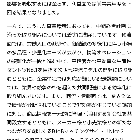
影響を吸収するには至らず、利益面では前事業年度を下
回る結果となりました。
一方で、こうした事業環境にあっても、中期経営計画に
沿った取り組みについては着実に進展しています。物流
面では、労働人口の減少や、価値観の多様化に伴う市場
の多品種・少量化ニーズが広がり、物流オペレーション
の複雑化が一段と進む中で、高精度かつ高効率な生産性
ダントツNo.1を目指す次世代物流モデルの開発に取り組
むとともに、企業単独では対応が難しい配送課題につい
ては、業界や競争の枠を超えた共同配送による効率化に
取り組んでいます。また、商流・情報面では、業界全体
で情報が分断されていることで非効率が生じている課題
に対し、商品情報を一元的に管理・活用する新会社を共
同設立するとともに、メーカー様と小売業様との新たな
つながりを創出するBtoBマッチングサイト「Nice２
meet」の運営も始動しました。これらの取り組みは、