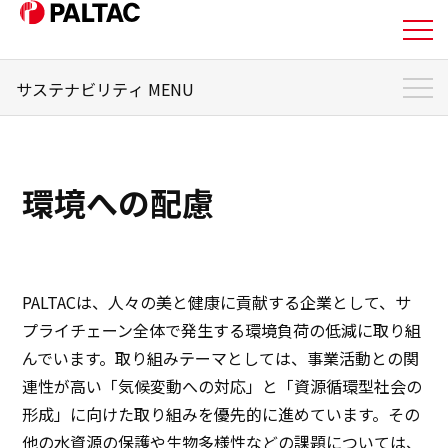
サステナビリティ MENU
私たちについて
サステナビリティ トップ
事業内容
サステナビリティマネジメント
環境への配慮
マテリアリティ
事業内容
担当役員メッセージ
企業情報
環境
PALTACは、人々の美と健康に貢献する企業として、サ
企業情報
プライチェーン全体で発生する環境負荷の低減に取り組
社会
んでいます。取り組みテーマとしては、事業活動との関
IR情報
連性が高い「気候変動への対応」と「資源循環型社会の
ガバナンス
形成」に向けた取り組みを優先的に進めています。その
IR情報
他の水資源の保護や生物多様性などの課題については、