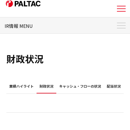
IR情報 MENU
私たちについて
IR情報 トップ
事業内容
個人投資家のみなさまへ
財政状況
事業内容
経営方針
企業情報
株式・株主情報
業績ハイライト
財政状況
キャッシュ・フローの状況
配当状況
企業情報
IRライブラリ
IR情報
財務状況
IR情報