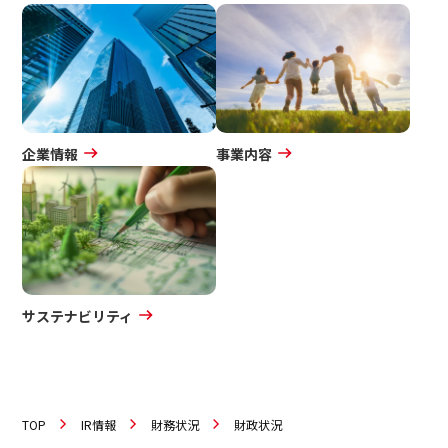
IRカレンダー
よくいただくご質問
サステナビリティ
IRポリシー
電子公告
サステナビリティ
免責事項
企業情報
事業内容
イノベーション
イノベーション
採用情報
サステナビリティ
ニュース
お問い合わせ
TOP
IR情報
財務状況
財政状況
マッチングサービス