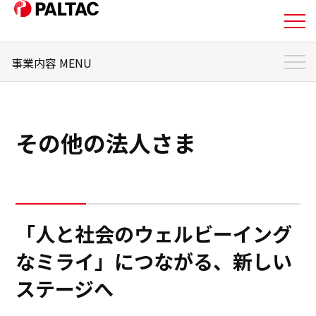
事業内容 MENU
私たちについて
事業内容 トップ
事業内容
PALTACの強み
その他の法人さま
事業トピックス
事業内容
日本国内でお取引をご希望の小売業さま
企業情報
日本国内で販路展開をご希望の
メーカーさま
グローバル市場への進出・商品調達を
ご希望の小売業さ
「人と社会のウェルビーイング
企業情報
ま・メーカーさま
なミライ」につながる、新しい
その他の法人さま
IR情報
ステージへ
IR情報