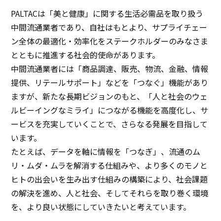
PALTACは「美と健康」に関する生活必需品を取り扱う
サステナビリティ
中間流通業者であり、自社はもとより、サプライチェー
ン全体の最適化・効率化をステークホルダーのみなさま
サステナビリティ
とともに推進する社会的使命があります。
中間流通業者には「商品調達、販売、物流、金融、情報
イノベーション
提供、リテールサポート」などを「つなぐ」機能があり
ますが、新たな長期ビジョンのもと、「人と社会のウェ
イノベーション
ルビーイングなミライ」につながる機能を高度化し、サ
ービスを充実していくことで、さらなる発展を目指して
採用情報
います。
たとえば、データを軸に情報を「つなぎ」、流通のム
ニュース
リ・ムダ・ムラを解消する仕組みや、より多くのモノと
ヒトの出会いを生み出す仕組みの構築により、社会課題
お問い合わせ
の解決を進め、人と社会、そしてそれらを取り巻く環境
を、より良い状態にしていきたいと考えています。
マッチングサービス