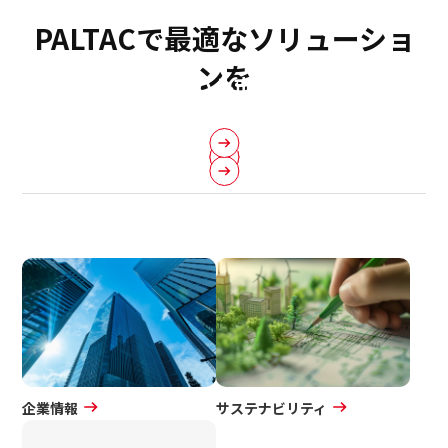
PALTACで最適なソリューショ
ンを
グローバル市場への
日本国内で販路展開を
日本国内でお取引を
進出・商品調達をご希望の小売業さ
その他の法人さま
ご希望のメーカーさま
ご希望の小売業さま
ま・メーカーさま
企業情報
サステナビリティ