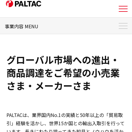
事業内容 MENU
私たちについて
事業内容 トップ
事業内容
PALTACの強み
グローバル市場への進出・
事業トピックス
事業内容
商品調達をご希望の小売業
日本国内でお取引をご希望の小売業さま
企業情報
さま・メーカーさま
日本国内で販路展開をご希望の
メーカーさま
グローバル市場への進出・商品調達を
ご希望の小売業さ
企業情報
ま・メーカーさま
その他の法人さま
IR情報
PALTACは、業界国内No.1の実績と50年以上の「貿易取
引」経験を活かし、世界15か国との輸出入取引を行って
IR情報
います。長きにわたり培ってきた知見とノウハウを活か