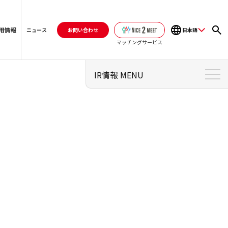
用情報
お問い合わせ
日本語
ニュース
マッチングサービス
IR情報 MENU
IR情報 トップ
個人投資家のみなさまへ
経営方針
株式・株主情報
IRライブラリ