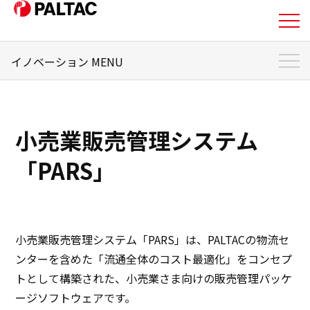
イノベーション MENU
私たちについて
イノベーション トップ
事業内容
小売業販売管理システム「PARS」
小売業販売管理システム
小売業販売管理システム「PARS自動発注」
事業内容
「PARS」
PALTAC-VANサービス「PEGASUS」
企業情報
入荷予約システム「SLIM」
デジタル化で作業負担を軽減「自動棚割機能」
企業情報
AI需要予測で食品ロス削減「自動発注サービス」
小売業販売管理システム「PARS」は、PALTACの物流セ
ンターを含めた「流通全体のコスト最適化」をコンセプ
次世代型物流システム「SPAID」
IR情報
トとして構築された、小売業さま向けの販売管理パッケ
受賞歴・特許一覧
ージソフトウェアです。
IR情報