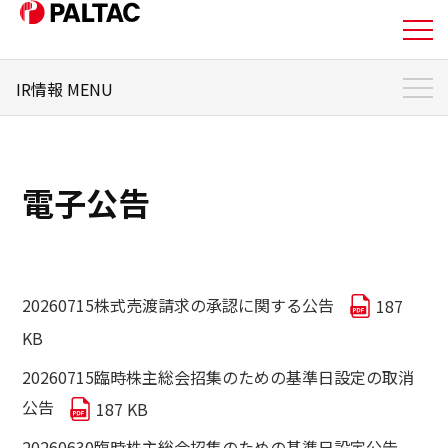
IR情報 MENU
私たちについて
IR情報 トップ
事業内容
個人投資家のみなさまへ
電子公告
事業内容
経営方針
企業情報
株式・株主情報
20260715株式売渡請求の承認に関する公告
187
企業情報
KB
IRライブラリ
20260715臨時株主総会招集のための基準日設定の取消
IR情報
公告
187 KB
財務状況
IR情報
20260630臨時株主総会招集のための基準日設定公告