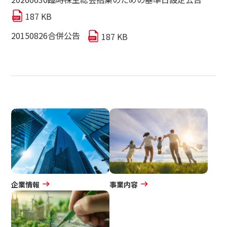
IRカレンダー
187 KB
よくいただくご質問
サステナビリティ
20150826合併公告
187 KB
IRポリシー
電子公告
サステナビリティ
免責事項
イノベーション
イノベーション
採用情報
ニュース
企業情報
事業内容
お問い合わせ
マッチングサービス