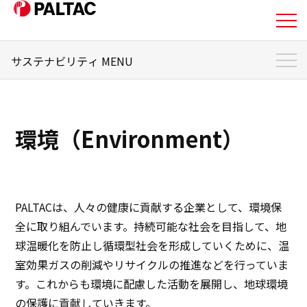
サステナビリティ MENU
私たちについて
サステナビリティ トップ
事業内容
サステナビリティマネジメント
環境（Environment）
マテリアリティ
事業内容
担当役員メッセージ
企業情報
環境
PALTACは、人々の健康に貢献する企業として、環境保
企業情報
全に取り組んでいます。持続可能な社会を目指して、地
社会
球温暖化を防止し循環型社会を形成していくために、温
IR情報
室効果ガスの削減やリサイクルの推進などを行っていま
ガバナンス
す。これからも環境に配慮した活動を展開し、地球環境
IR情報
の保護に貢献していきます。