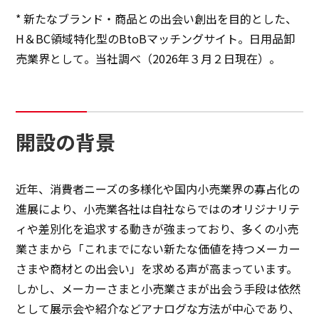
* 新たなブランド・商品との出会い創出を目的とした、
H＆BC領域特化型のBtoBマッチングサイト。日用品卸
日本語
ENGLISH
簡体中文
繫体中文
売業界として。当社調べ（2026年３月２日現在）。
開設の背景
近年、消費者ニーズの多様化や国内小売業界の寡占化の
進展により、小売業各社は自社ならではのオリジナリテ
ィや差別化を追求する動きが強まっており、多くの小売
業さまから「これまでにない新たな価値を持つメーカー
さまや商材との出会い」を求める声が高まっています。
しかし、メーカーさまと小売業さまが出会う手段は依然
として展示会や紹介などアナログな方法が中心であり、