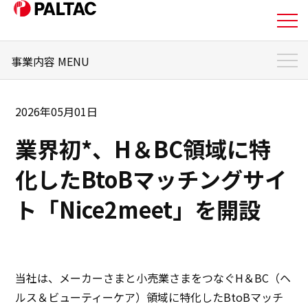
事業内容 MENU
私たちについて
事業内容 トップ
事業内容
2026年05月01日
PALTACの強み
業界初*、H＆BC領域に特
事業トピックス
事業内容
日本国内でお取引をご希望の小売業さま
化したBtoBマッチングサイ
企業情報
日本国内で販路展開をご希望の
メーカーさま
ト「Nice2meet」を開設
グローバル市場への進出・商品調達を
ご希望の小売業さ
企業情報
ま・メーカーさま
その他の法人さま
IR情報
当社は、メーカーさまと小売業さまをつなぐH＆BC（ヘ
ルス＆ビューティーケア）領域に特化したBtoBマッチ
IR情報