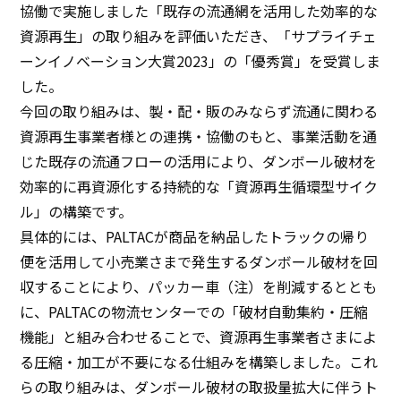
協働で実施しました「既存の流通網を活用した効率的な
資源再生」の取り組みを評価いただき、「サプライチェ
サステナビリティ
ーンイノベーション大賞2023」の「優秀賞」を受賞しま
した。
サステナビリティ
今回の取り組みは、製・配・販のみならず流通に関わる
資源再生事業者様との連携・協働のもと、事業活動を通
イノベーション
じた既存の流通フローの活用により、ダンボール破材を
効率的に再資源化する持続的な「資源再生循環型サイク
イノベーション
ル」の構築です。
具体的には、PALTACが商品を納品したトラックの帰り
採用情報
便を活用して小売業さまで発生するダンボール破材を回
収することにより、パッカー車（注）を削減するととも
ニュース
に、PALTACの物流センターでの「破材自動集約・圧縮
機能」と組み合わせることで、資源再生事業者さまによ
お問い合わせ
る圧縮・加工が不要になる仕組みを構築しました。これ
らの取り組みは、ダンボール破材の取扱量拡大に伴うト
マッチングサービス