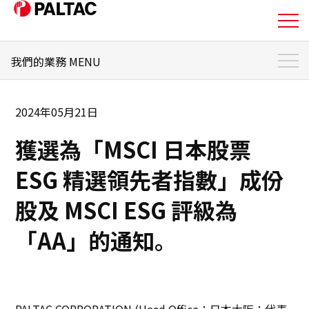
我們的業務 MENU
關於我們
我們的業務 首頁
我們的業務
2024年05月21日
PALTAC 的優勢
獲選為「MSCI 日本股票
業務主題
我們的業務
希望在日本開展業務的零售商
ESG 精選領先者指數」成份
企業資訊
希望在日本開發銷售通路的製造商
股及 MSCI ESG 評級為
希望進入全球市場並採購產品的零售商和製造商
企業資訊
「AA」的通知。
其他企業
投資人關係資訊
永續發展