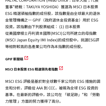
PALTAC CORPORATION (Head Office：日本大阪；代表
董事"總裁：TAKUYA YOSHIDA）獲選為 MSCI 日本股票
永續發展
ESG 精選領袖指數的成份股，該指數是由全球最大的退休
金管理機構之一 GPIF（政府退休金投資基金）用於 ESG
創新
投資。該指數由下列股票組成： (1) 日本股票
從美國摩根士丹利資本國際(MSCI)公司所建立的母指數
創新
(MSCI Japan Equity IMI Index)的成份股中，挑選ESG評
等相對較高的各產業公司作為本指數的成份股。
聯絡我們
GPIF 新聞稿
日本語
ENGLISH
簡体中文
繫体中文
MSCI 日本股票 ESG 精選領先者指數
MSCI ESG 評級是基於對全球數千家公司的 ESG 措施的調
查和分析，評級從 AAA 到 CCC，被視為全球 ESG 投資的
基準。在最新的評級中，該公司在 「碳足跡」"和 「勞動
力管理 」方面的努力獲得了高分。