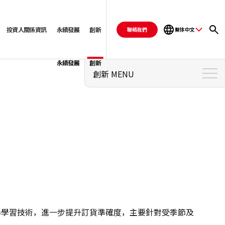
投資人關係資訊
永續發展
創新
聯絡我們
繫体中文
永續發展
創新
創新 MENU
創新 首頁
零售銷售管理系統「PARS」
零售銷售管理系統「PARS 自動訂
貨系統」
PALTAC-VAN 服務「PEGASUS」
收貨及訂貨系統「SLIM」
機器學習技術，進一步提升訂貨準確度，主要針對受季節及
數位化減少工作量「自動貨架分