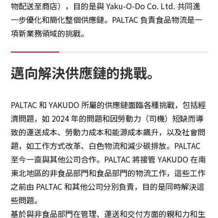
物配送至商店），目的是與 Yaku-O-Do Co. Ltd. 共同進
一步優化和簡化整個供應鏈。PALTAC 負責食品物流是一
永續發展
項新業務領域的挑戰。
創新
邁向解決供應鏈的挑戰。
創新
PALTAC 和 YAKUDO 所屬的供應鏈面臨各種挑戰，包括經
聯絡我們
濟問題，如 2024 年的問題和因勞動力（司機）短缺而導
致的運送成本、勞動力成本和能源成本飆升，以及社會問
日本語
ENGLISH
簡体中文
繫体中文
題，如工作方式改革、白色物流和減少碳排放。PALTAC
至今一直與其他公司合作。PALTAC 將接管 YAKUDO 在南
東北地區的非食品部門和食品部門的物流工作，這些工作
之前由 PALTAC 和其他公司分別負責，目的是同時解決這
些問題。
基於與非食品部門在管理、運送和交付方面的親和力和生