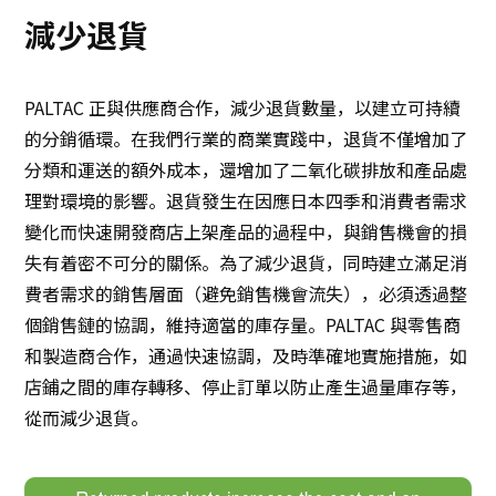
多利害關係人政策
減少退貨
永續發展
PALTAC 正與供應商合作，減少退貨數量，以建立可持續
創新
的分銷循環。在我們行業的商業實踐中，退貨不僅增加了
分類和運送的額外成本，還增加了二氧化碳排放和產品處
創新
理對環境的影響。退貨發生在因應日本四季和消費者需求
變化而快速開發商店上架產品的過程中，與銷售機會的損
聯絡我們
失有着密不可分的關係。為了減少退貨，同時建立滿足消
費者需求的銷售層面（避免銷售機會流失），必須透過整
日本語
ENGLISH
簡体中文
繫体中文
個銷售鏈的協調，維持適當的庫存量。PALTAC 與零售商
和製造商合作，通過快速協調，及時準確地實施措施，如
店鋪之間的庫存轉移、停止訂單以防止產生過量庫存等，
從而減少退貨。