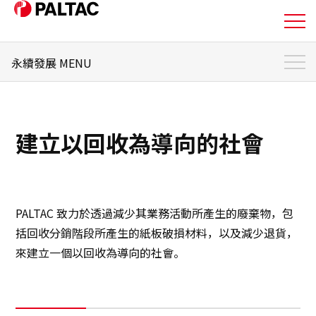
永續發展 MENU
關於我們
永續發展 首頁
我們的業務
永續性管理
建立以回收為導向的社會
重要性
我們的業務
負責人員的訊息
企業資訊
環境
PALTAC 致力於透過減少其業務活動所產生的廢棄物，包
企業資訊
括回收分銷階段所產生的紙板破損材料，以及減少退貨，
社會
來建立一個以回收為導向的社會。
投資人關係資訊
治理
永續發展