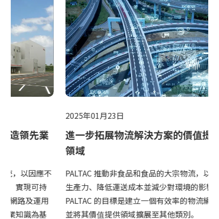
永續發展
創新
創新
聯絡我們
2025年01月23日
2025年0
進一步拓展物流解決方案的價值提供
共同榮
日本語
ENGLISH
簡体中文
繫体中文
領域
DX/
PALTAC 推動非食品和食品的大宗物流，以提高
PALTAC 
生產力、降低運送成本並減少對環境的影響。
獲得了 
PALTAC 的目標是建立一個有效率的物流網路，
應用實現
並將其價值提供領域擴展至其他類別。
少，人們