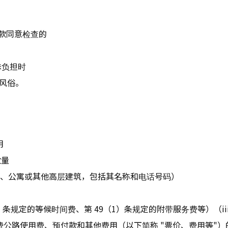
 款同意检查的
殊负担时
良风俗。
明
数量
区、公寓或其他高层建筑，包括其名称和电话号码）
31-3 条规定的等候时间费、第 49（1）条规定的附带服务费等）
、收费公路使用费、预付款和其他费用（以下简称 "票价、费用等"