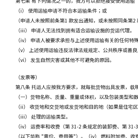
第七条 有下列情况之一的，我方可以拒绝接受使用运输
（i） 使用运输申请不符合本运输条件；或
（申请人未按照前条第1 款发出通知，或未按照同条第2
（iii） 申请人无法找到拥有适合运输设施的货运代理。
（iv） 申请人被要求承担与上述使用运输有关的任何特
（v） 上述使用运输违反法律法规规定、公共秩序或善
（vi） 发生自然灾害或其他不可避免的原因。
（发票等）
第八条 托运人应按我方要求，就每批货物出具发票，载
（一）货物名称、质量、重量或体积，以及包装类型和
（ii） 收货地和交货地或发货地和目的地（如果是住宅
（iii） 处理的运输类型。
（iv） 运费率和收费（第 31-2 条规定的装卸费、第 
（以下简称 "票价、费用等"）。（iv） 燃料附加费