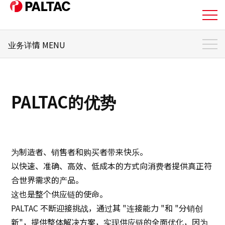
业务详情 MENU
关于我们
业务详情 顶部
业务详情
PALTAC的优势
PALTAC的优势
业务主题
业务详情
希望在日本开展业务的零售商
公司信息
希望在日本拓展销售渠道的制造商
为制造者、销售者和购买者带来快乐。
希望拓展全球市场并采购产品的零售商和制造商
公司信息
以快速、准确、高效、低成本的方式向消费者提供真正符
其他公司
合世界需求的产品。
投资者关系信息
这也是整个供应链的使命。
PALTAC 不断迎接挑战，通过其 "连接能力 "和 "分销创
可持续发展
新"，提供整体解决方案，实现供应链的全面优化，因为