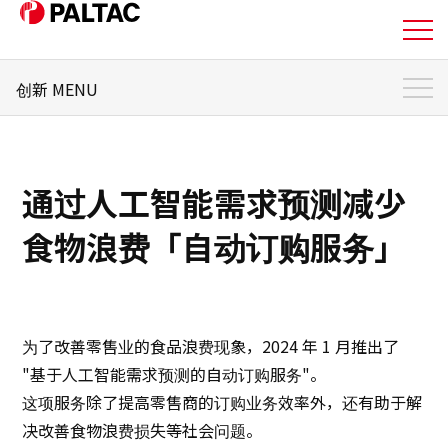
创新 MENU
关于我们
创新 顶部
业务详情
零售管理系统「PARS」
通过人工智能需求预测减少
零售管理系统「PARS自动订货」
业务详情
食物浪费「自动订购服务」
PALTAC-VAN服务 「PEGASUS」
公司信息
入店预订系统「SLIM」
通过数字化减少工作量「自动货架分配功能」
公司信息
通过 AI 需求预测减少食品损耗「自动订购服务」
为了改善零售业的食品浪费现象，2024 年 1 月推出了
"基于人工智能需求预测的自动订购服务"。
新一代物流系统「SPAID」
投资者关系信息
这项服务除了提高零售商的订购业务效率外，还有助于解
奖项和专利列表
决改善食物浪费损失等社会问题。
可持续发展