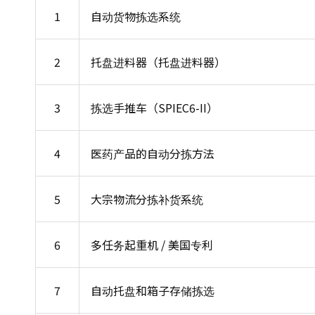
1
自动货物拣选系统
2
托盘进料器（托盘进料器）
3
拣选手推车（SPIEC6-II）
4
医药产品的自动分拣方法
5
大宗物流分拣补货系统
6
多任务起重机 / 美国专利
7
自动托盘和箱子存储拣选