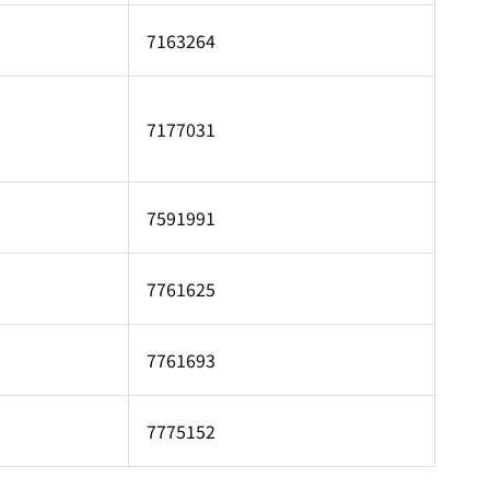
7163264
7177031
7591991
7761625
7761693
7775152