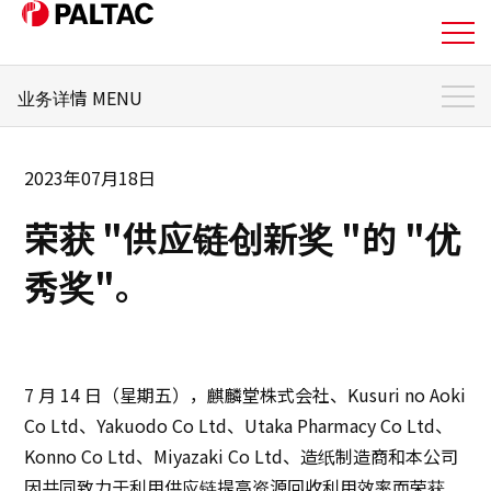
业务详情 MENU
关于我们
业务详情 顶部
业务详情
2023年07月18日
PALTAC的优势
荣获 "供应链创新奖 "的 "优
业务主题
业务详情
希望在日本开展业务的零售商
秀奖"。
公司信息
希望在日本拓展销售渠道的制造商
希望拓展全球市场并采购产品的零售商和制造商
公司信息
其他公司
7 月 14 日（星期五），麒麟堂株式会社、Kusuri no Aoki
投资者关系信息
Co Ltd、Yakuodo Co Ltd、Utaka Pharmacy Co Ltd、
Konno Co Ltd、Miyazaki Co Ltd、造纸制造商和本公司
可持续发展
因共同致力于利用供应链提高资源回收利用效率而荣获